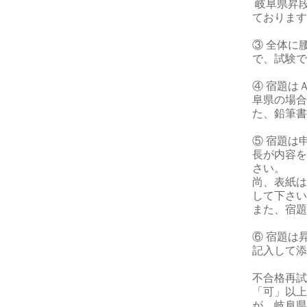
岐阜県昇
ております
③ 全体に
で、試験で
④ 宿題は
阜県の場合
た、鉛筆書
⑤ 宿題は
長が内容を
さい。
尚、表紙は
して下さい
また、宿題
⑥ 宿題は
記入して添
不合格再試
「可」以上
が、岐阜県