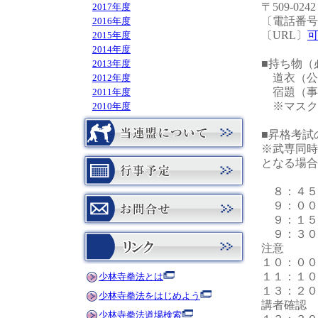
〒509-02
2017年度
〔電話番号〕TE
2016年度
〔URL〕
2015年度
2014年度
■持ち物（
2013年度
道衣（公
2012年度
宿題（事
2011年度
※マスク
2010年度
■昇格考試
※武専同時
となる場合
８：４５
９：００
９：１５
９：３０
注意
１０：００
１１：１０
少林寺拳法とは
１３：２０
少林寺拳法をはじめよう
講者確認
少林寺拳法道場検索