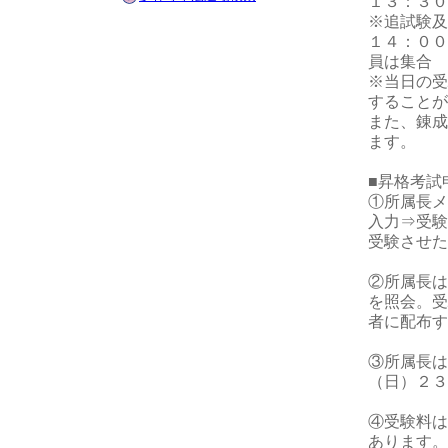
１３：３０
※追試験及
１４：００
員は集合
※当日の受
することが
また、錬成
ます。
■昇格考試
①所属長メ
入力⇒受験
受験させた
②所属長は
を照会。受
者に配布す
③所属長は
（日）２３
④受験料は
あります。